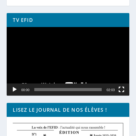
TV EFID
Lecteur
vidéo
00:00
02:03
LISEZ LE JOURNAL DE NOS ÉLÈVES !