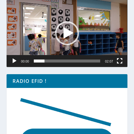
Lecteur
vidéo
00:00
02:07
RADIO EFID !