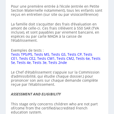
Pour une première entrée à l’école (entrée en Petite
Section Maternelle notamment), tous les enfants sont
reçus en entretien
(sur site ou par visioconférence)
La famille doit s’acquitter des frais d’évaluation en
amont de celle-ci. Ces frais s’élèvent à 550 SAR (TVA
incluse), et sont payables par virement bancaire, en
espèces ou par carte MADA à la caisse de
l’établissement.
Exemples de tests :
Tests TPS/PS
,
Tests MS
,
Tests GS
,
Tests CP,
Tests
CE1,
Tests CE2,
Tests CM1,
Tests CM2
,
Tests 6e,
Tests
5e
,
Tests 4e
,
Tests 3e
,
Tests 2nde
Le Chef d’établissement s’appuie sur la Commission
d’admissibilité, qui étudie chaque dossier,) pour
prononcer son avis sur chaque demande complète
reçue par l’établissement.
ASSESSMENT AND ELIGIBILITY
This stage only concerns children who are not part
of/come from the certified/accredited French
education system.