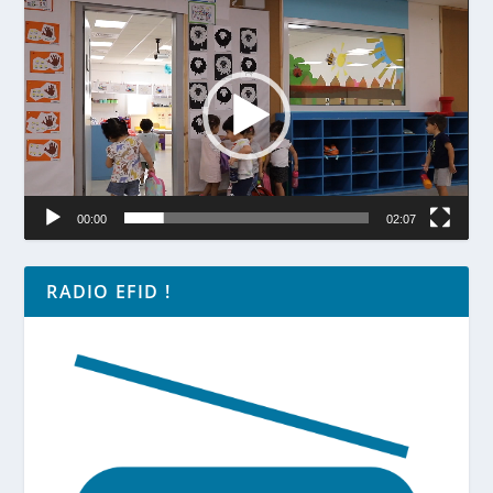
vidéo
00:00
02:07
RADIO EFID !