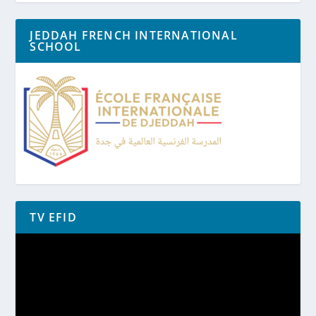
JEDDAH FRENCH INTERNATIONAL
SCHOOL
TV EFID
Lecteur
vidéo