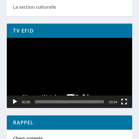
La section culturelle
TV EFID
Lecteur
vidéo
00:00
03:04
RAPPEL
Chers parents,