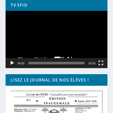
TV EFID
Lecteur
vidéo
00:00
02:03
LISEZ LE JOURNAL DE NOS ÉLÈVES !