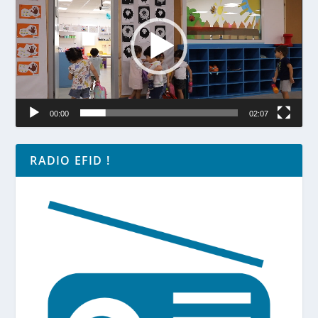
00:00
02:07
RADIO EFID !