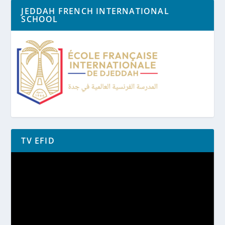
JEDDAH FRENCH INTERNATIONAL
SCHOOL
TV EFID
Lecteur
vidéo