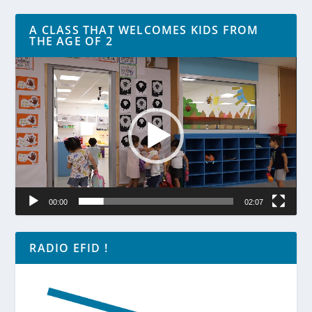
A CLASS THAT WELCOMES KIDS FROM
THE AGE OF 2
Lecteur
vidéo
00:00
02:07
RADIO EFID !