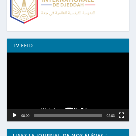
TV EFID
Lecteur
vidéo
00:00
02:03
LISEZ LE JOURNAL DE NOS ÉLÈVES !