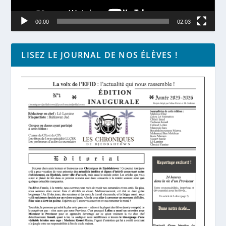
00:00
02:03
LISEZ LE JOURNAL DE NOS ÉLÈVES !