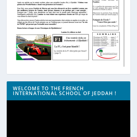
WELCOME TO THE FRENCH
INTERNATIONAL SCHOOL OF JEDDAH !
Lecteur
vidéo