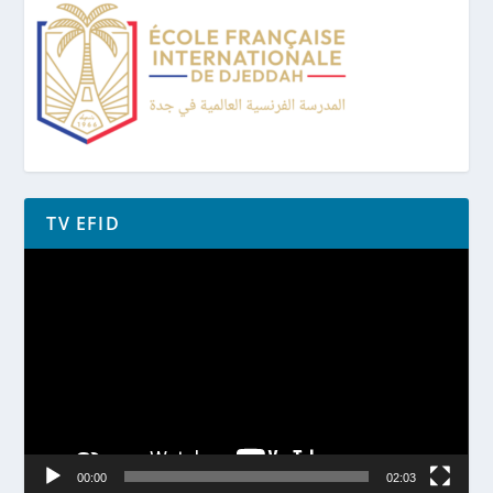
TV EFID
Lecteur
vidéo
00:00
02:03