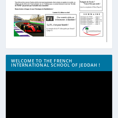
WELCOME TO THE FRENCH
INTERNATIONAL SCHOOL OF JEDDAH !
Lecteur
vidéo