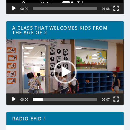
00:00
01:08
A CLASS THAT WELCOMES KIDS FROM
THE AGE OF 2
Lecteur
vidéo
00:00
02:07
RADIO EFID !