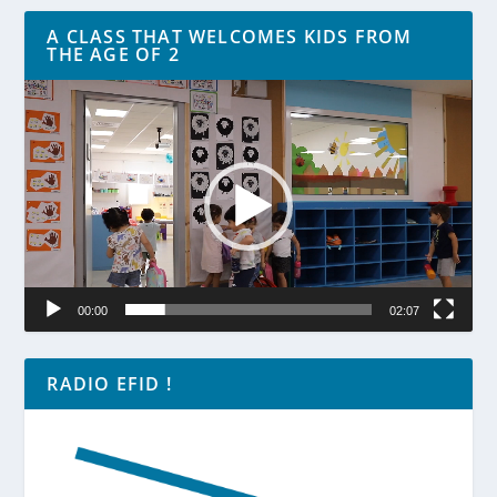
A CLASS THAT WELCOMES KIDS FROM
THE AGE OF 2
Lecteur
vidéo
00:00
02:07
RADIO EFID !