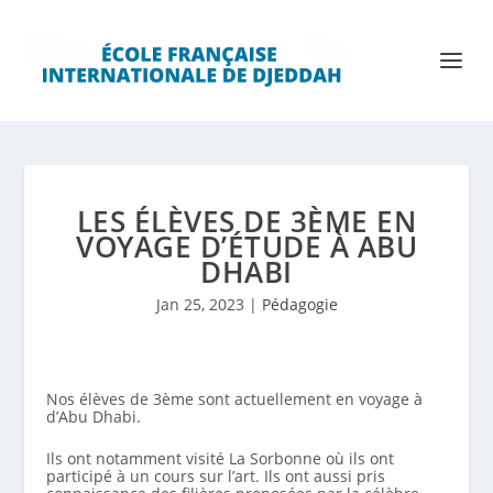
LES ÉLÈVES DE 3ÈME EN
VOYAGE D’ÉTUDE À ABU
DHABI
Jan 25, 2023
|
Pédagogie
Nos élèves de 3ème sont actuellement en voyage à
d’Abu Dhabi.
Ils ont notamment visité La Sorbonne où ils ont
participé à un cours sur l’art. Ils ont aussi pris