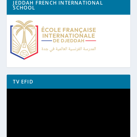
JEDDAH FRENCH INTERNATIONAL
SCHOOL
TV EFID
Lecteur
vidéo