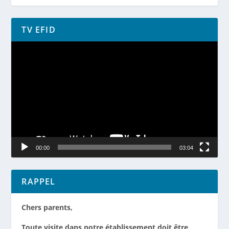
TV EFID
Lecteur
vidéo
00:00
03:04
RAPPEL
Chers parents,
Toute visite dans notre établissement doit être