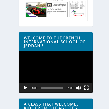
WELCOME TO THE FRENCH
INTERNATIONAL SCHOOL OF
JEDDAH !
Lecteur
vidéo
00:00
01:08
A CLASS THAT WELCOMES
KIDS FROM THE AGE OF 2