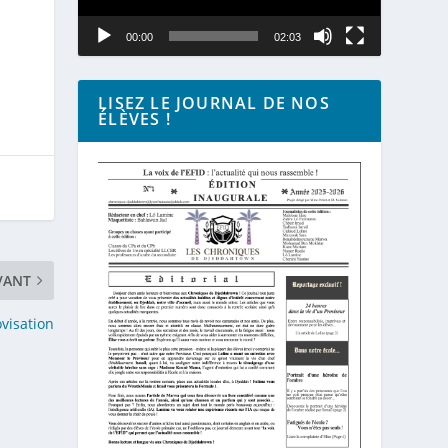
00:00
02:03
LISEZ LE JOURNAL DE NOS
ÉLÈVES !
VANT
visation