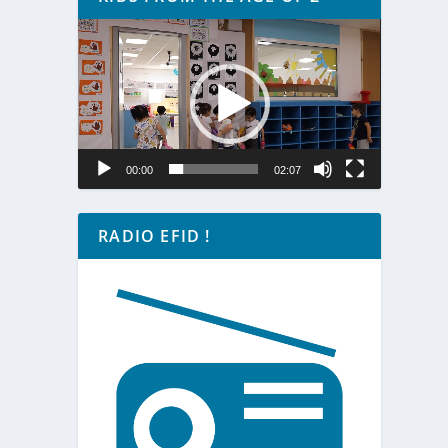
Lecteur
vidéo
00:00
02:07
RADIO EFID !