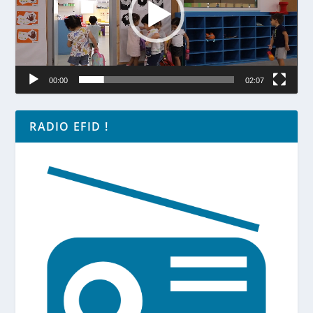
00:00
02:07
RADIO EFID !