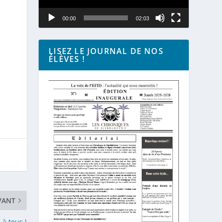
00:00
02:03
LISEZ LE JOURNAL DE NOS
ÉLÈVES !
VANT
à tous !