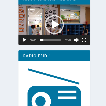
Lecteur
vidéo
00:00
02:07
RADIO EFID !