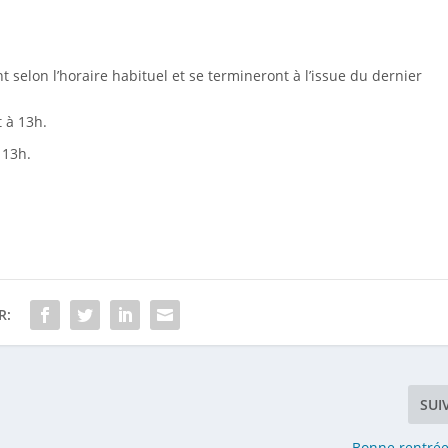
 selon l’horaire habituel et se termineront à l’issue du dernier
 à 13h.
 13h.
R:
SUI
Bonne rentrée 