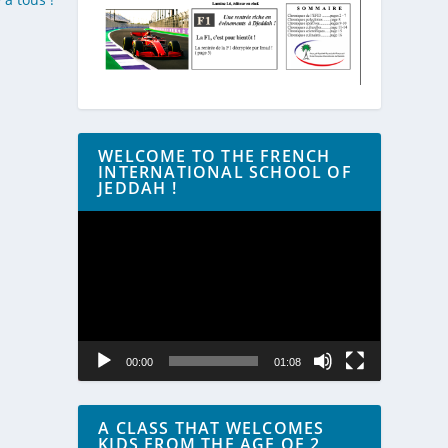
WELCOME TO THE FRENCH
INTERNATIONAL SCHOOL OF
JEDDAH !
Lecteur
vidéo
00:00
01:08
A CLASS THAT WELCOMES
KIDS FROM THE AGE OF 2