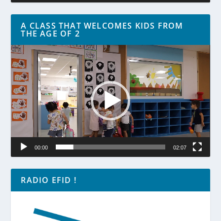
A CLASS THAT WELCOMES KIDS FROM
THE AGE OF 2
Lecteur
vidéo
00:00
02:07
RADIO EFID !