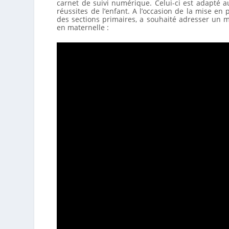
carnet de suivi numérique. Celui-ci est adapté au
réussites de l’enfant. A l’occasion de la mise en
des sections primaires, a souhaité adresser un m
en maternelle :