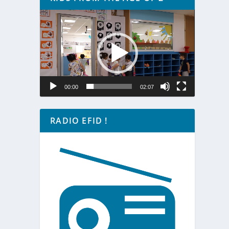
Lecteur
vidéo
00:00
02:07
RADIO EFID !