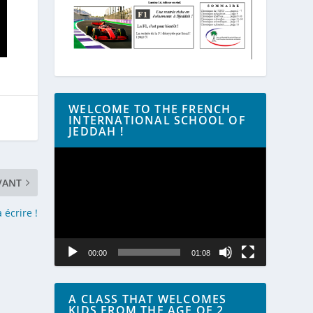
WELCOME TO THE FRENCH
INTERNATIONAL SCHOOL OF
JEDDAH !
Lecteur
vidéo
VANT
 écrire !
00:00
01:08
A CLASS THAT WELCOMES
KIDS FROM THE AGE OF 2