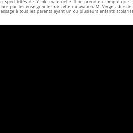
x spécificités de l’école maternelle. Il ne prend en compte que l
 place par les enseignantes de cette innovation, M. Verger, directe
essage à tous les parents ayant un ou plusieurs enfants scolaris