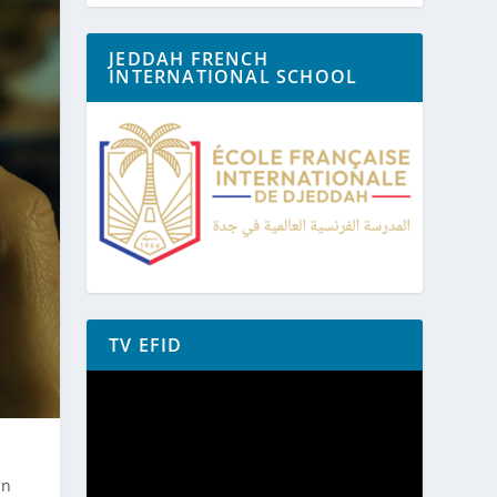
JEDDAH FRENCH
INTERNATIONAL SCHOOL
TV EFID
Lecteur
vidéo
un