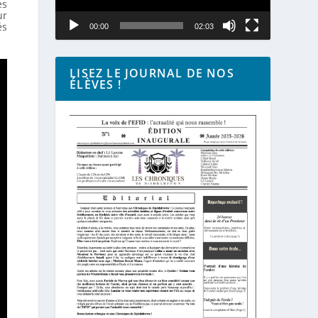
es
ur
és
00:00
02:03
LISEZ LE JOURNAL DE NOS
ÉLÈVES !