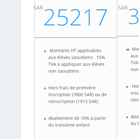
25217
SAR
SAR
Mon
Montants HT applicables
aux
aux élèves saoudiens . 15%
TVA
TVA à appliquer aux élèves
non
non saoudiens
Hor
Hors frais de première
ins
inscription (7800 SAR) ou de
réin
réinscription (1913 SAR)
Aba
Abattement de 10% à partir
du 
du troisième enfant