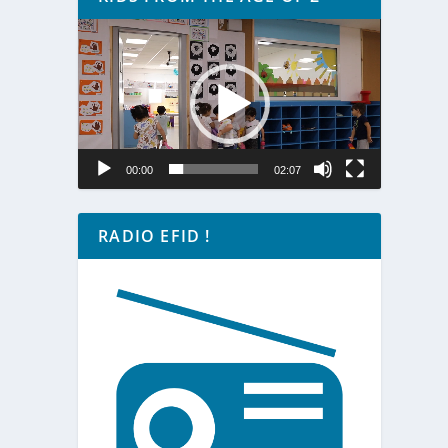
Lecteur
vidéo
00:00
02:07
RADIO EFID !