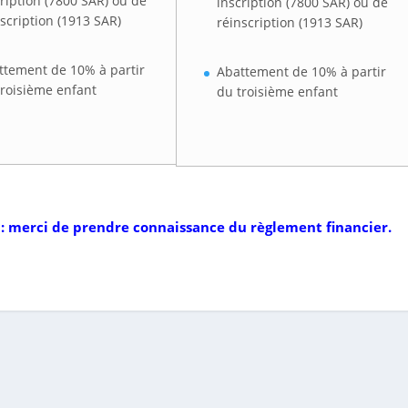
cription (7800 SAR) ou de
inscription (7800 SAR) ou de
scription (1913 SAR)
réinscription (1913 SAR)
ttement de 10% à partir
Abattement de 10% à partir
troisième enfant
du troisième enfant
7 : merci de prendre connaissance du règlement financier.