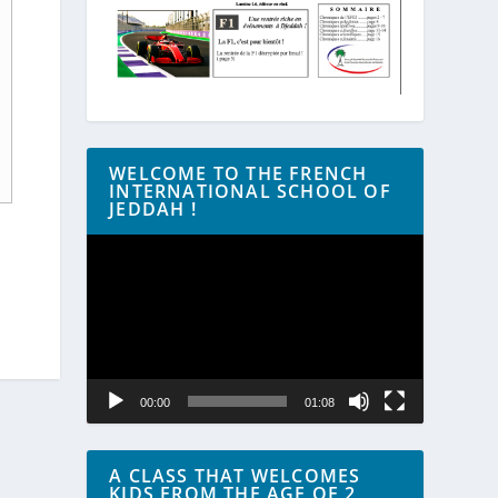
WELCOME TO THE FRENCH
INTERNATIONAL SCHOOL OF
JEDDAH !
Lecteur
vidéo
00:00
01:08
A CLASS THAT WELCOMES
KIDS FROM THE AGE OF 2