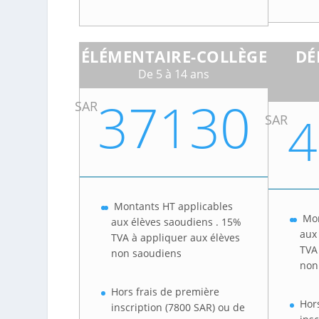
ÉLÉMENTAIRE-COLLÈGE
DÉ
De 5 à 14 ans
37130
SAR
4
SAR
Montants HT applicables
Mon
aux élèves saoudiens . 15%
aux
TVA à appliquer aux élèves
TVA
non saoudiens
non
Hors frais de première
Hor
inscription (7800 SAR) ou de