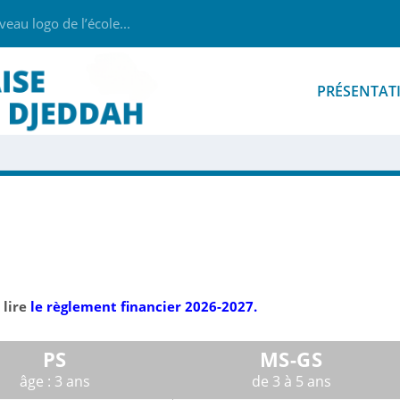
au logo de l’école...
PRÉSENTAT
 lire
le règlement financier 2026-2027.
PS
MS-GS
âge : 3 ans
de 3 à 5 ans