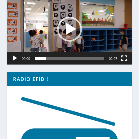
vidéo
00:00
02:07
RADIO EFID !