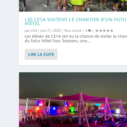
LES CE1A VISITENT LE CHANTIER D’UN FUTU
HÔTEL
par
efid
|
Juin 21, 2026
|
Non classé
|
0
|
Les élèves de CE1A ont eu la chance de visiter le chan
du futur hôtel Four Seasons, une...
LIRE LA SUITE