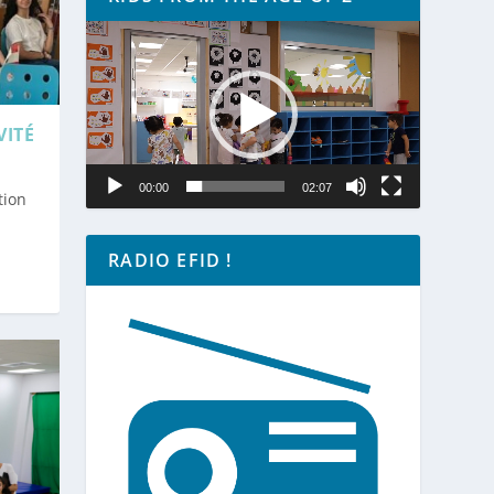
Lecteur
vidéo
VITÉ
00:00
02:07
tion
RADIO EFID !