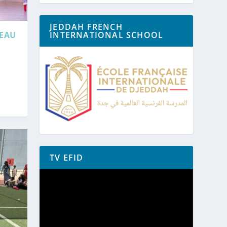
JEDDAH FRENCH
VEAU
INTERNATIONAL SCHOOL
TV EFID
Lecteur
vidéo