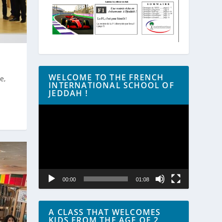
WELCOME TO THE FRENCH
e,
INTERNATIONAL SCHOOL OF
JEDDAH !
Lecteur
vidéo
00:00
01:08
A CLASS THAT WELCOMES
KIDS FROM THE AGE OF 2