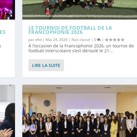
LE TOURNOI DE FOOTBALL DE LA
ES
FRANCOPHONIE 2026
par
efid
|
Mai 24, 2026
|
Non classé
|
0
|
s
À l’occasion de la Francophonie 2026, un tournoi de
football interscolaire s’est déroulé le 21...
LIRE LA SUITE