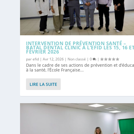
INTERVENTION DE PRÉVENTION SANTÉ –
BATAL DENTAL CLINIC À L’EFID LES 15, 16 ET
FÉVRIER 2026
par
efid
|
Avr 12, 2026
|
Non classé
|
0
|
Dans le cadre de ses actions de prévention et d’éduca
à la santé, l’École Française...
LIRE LA SUITE