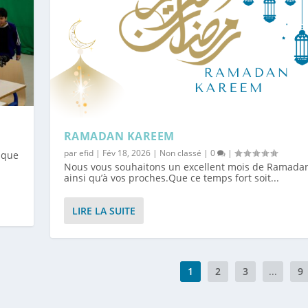
RAMADAN KAREEM
par
efid
|
Fév 18, 2026
|
Non classé
|
0
|
tique
Nous vous souhaitons un excellent mois de Ramadan
ainsi qu’à vos proches.Que ce temps fort soit...
LIRE LA SUITE
1
2
3
...
9