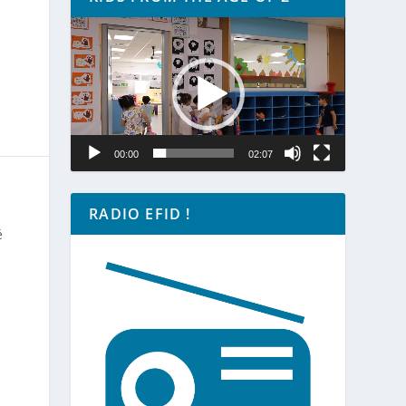
Lecteur
vidéo
00:00
02:07
RADIO EFID !
é