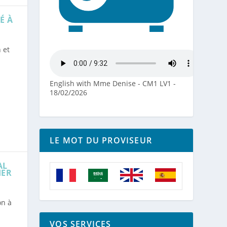
É À
 et
English with Mme Denise - CM1 LV1 -
18/02/2026
LE MOT DU PROVISEUR
AL
IER
on à
VOS SERVICES