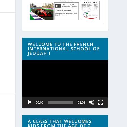
WELCOME TO THE FRENCH
INTERNATIONAL SCHOOL OF
JEDDAH !
Lecteur
vidéo
00:00
01:08
A CLASS THAT WELCOMES
KIDS FROM THE AGE OF 2