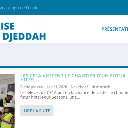
au logo de l’école...
PRÉSENTAT
LES CE1A VISITENT LE CHANTIER D’UN FUTUR
HÔTEL
Publié par
efid
|
Juin 21, 2026
|
Non classé
|
Les élèves de CE1A ont eu la chance de visiter le chanti
futur hôtel Four Seasons, une...
LIRE LA SUITE