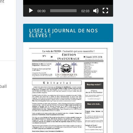
ont
00:00
02:03
LISEZ LE JOURNAL DE NOS
ÉLÈVES !
ball