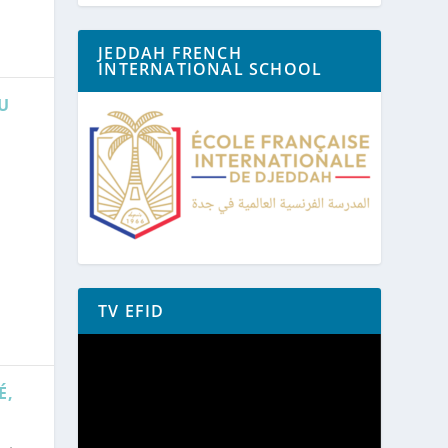
JEDDAH FRENCH
INTERNATIONAL SCHOOL
U
TV EFID
Lecteur
vidéo
É,