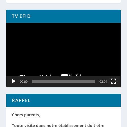
TV EFID
Lecteur
vidéo
00:00
03:04
RAPPEL
Chers parents,
Toute visite dans notre établissement doit être