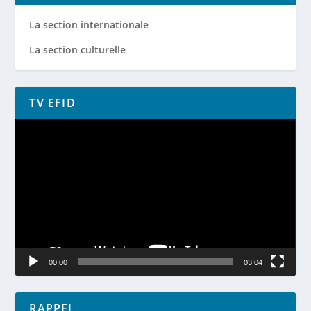
La section internationale
La section culturelle
TV EFID
Lecteur
vidéo
00:00
03:04
RAPPEL