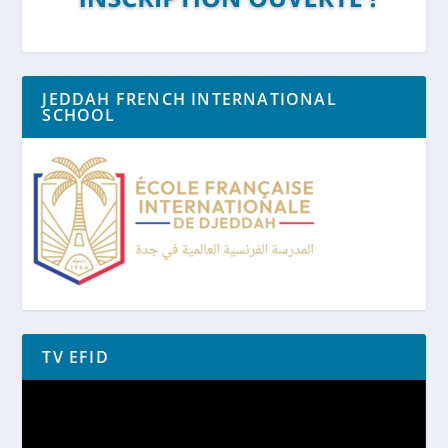
JEDDAH FRENCH INTERNATIONAL
SCHOOL
TV EFID
Lecteur
vidéo