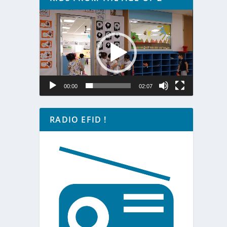
Lecteur
vidéo
00:00
02:07
RADIO EFID !