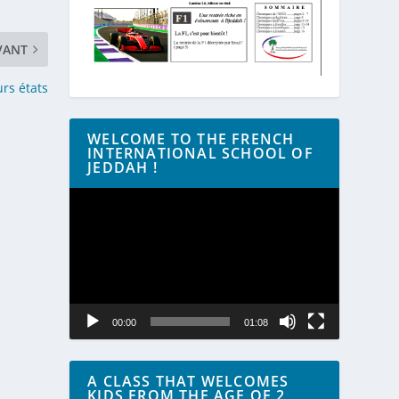
VANT
rs états
WELCOME TO THE FRENCH
INTERNATIONAL SCHOOL OF
JEDDAH !
Lecteur
vidéo
00:00
01:08
A CLASS THAT WELCOMES
KIDS FROM THE AGE OF 2