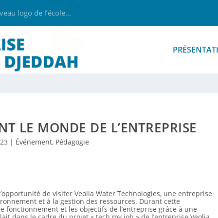
au logo de l’école...
PRÉSENTAT
NT LE MONDE DE L’ENTREPRISE
023
|
Événement
,
Pédagogie
’opportunité de visiter Veolia Water Technologies, une entreprise
vironnement et à la gestion des ressources. Durant cette
le fonctionnement et les objectifs de l’entreprise grâce à une
lait dans le cadre du projet « tech my job » de l’entreprise Veolia