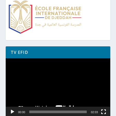
TV EFID
Lecteur
vidéo
00:00
02:03