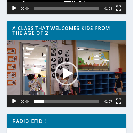
00:00
01:08
A CLASS THAT WELCOMES KIDS FROM
THE AGE OF 2
Lecteur
vidéo
00:00
02:07
RADIO EFID !