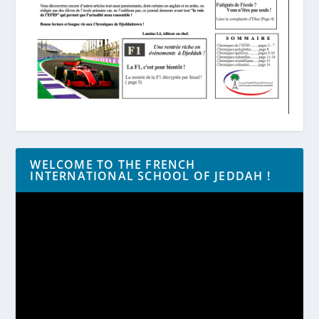
WELCOME TO THE FRENCH
INTERNATIONAL SCHOOL OF JEDDAH !
Lecteur
vidéo