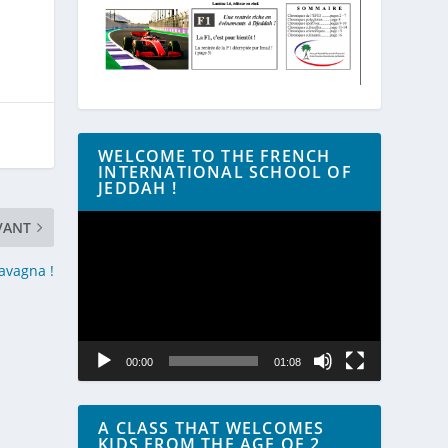
WELCOME TO THE FRENCH
INTERNATIONAL SCHOOL OF
JEDDAH !
Lecteur
VANT
vidéo
avagna !
00:00
01:08
A CLASS THAT WELCOMES
KIDS FROM THE AGE OF 2