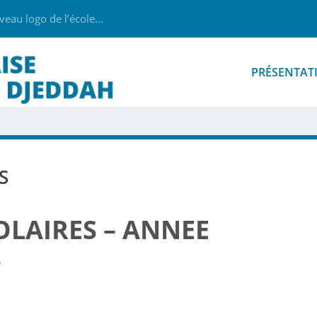
au logo de l’école...
PRÉSENTAT
S
OLAIRES – ANNEE
6