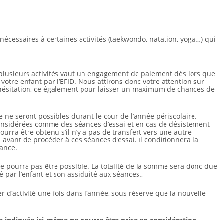
 nécessaires à certaines activités (taekwondo, natation, yoga…) qui
plusieurs activités vaut un engagement de paiement dès lors que
 votre enfant par l’EFID. Nous attirons donc votre attention sur
r hésitation, ce également pour laisser un maximum de chances de
e seront possibles durant le cour de l’année périscolaire.
considérées comme des séances d’essai et en cas de désistement
rra être obtenu s’il n’y a pas de transfert vers une autre
 avant de procéder à ces séances d’essai. Il conditionnera la
éance.
 ne pourra pas être possible. La totalité de la somme sera donc due
té par l’enfant et son assiduité aux séances.,
 d’activité une fois dans l’année, sous réserve que la nouvelle
 indiquée ici-même ne pourra être prise en considération.