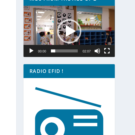
Lecteur
vidéo
00:00
02:07
RADIO EFID !