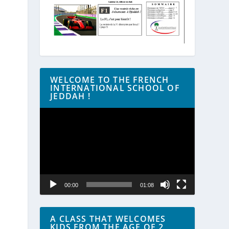
WELCOME TO THE FRENCH
INTERNATIONAL SCHOOL OF
JEDDAH !
Lecteur
vidéo
00:00
01:08
A CLASS THAT WELCOMES
KIDS FROM THE AGE OF 2