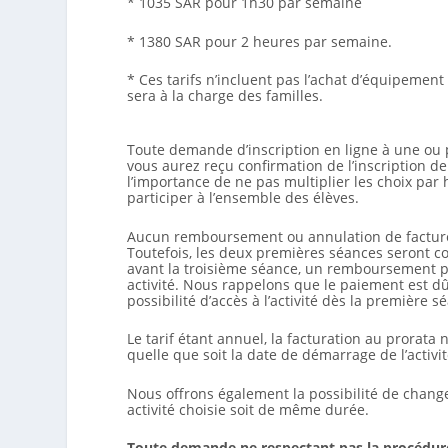
* 1035 SAR pour 1h30 par semaine
* 1380 SAR pour 2 heures par semaine.
* Ces tarifs n’incluent pas l’achat d’équipement
sera à la charge des familles.
Toute demande d’inscription en ligne à une ou 
vous aurez reçu confirmation de l’inscription de
l’importance de ne pas multiplier les choix pa
participer à l’ensemble des élèves.
Aucun remboursement ou annulation de facture n
Toutefois, les deux premières séances seront 
avant la troisième séance, un remboursement pou
activité. Nous rappelons que le paiement est dû
possibilité d’accès à l’activité dès la première s
Le tarif étant annuel, la facturation au prorata
quelle que soit la date de démarrage de l’activi
Nous offrons également la possibilité de changer
activité choisie soit de même durée.
Toute demande ne respectant pas la procédure