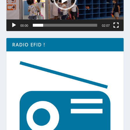
00:00
02:07
RADIO EFID !