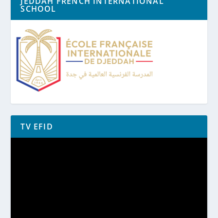
JEDDAH FRENCH INTERNATIONAL
SCHOOL
TV EFID
Lecteur
vidéo