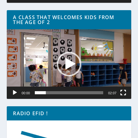
A CLASS THAT WELCOMES KIDS FROM
THE AGE OF 2
Lecteur
vidéo
00:00
02:07
RADIO EFID !