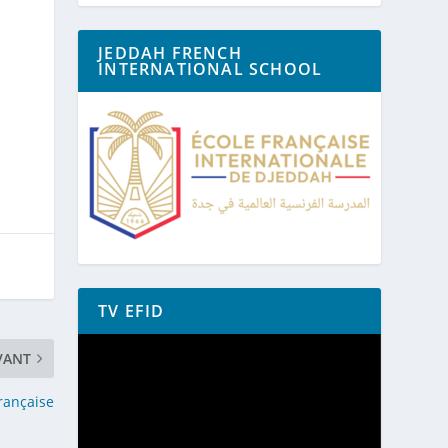
JEDDAH FRENCH
INTERNATIONAL SCHOOL
TV EFID
Lecteur
vidéo
VANT
française