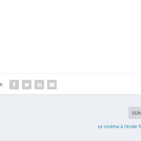
R:
SUI
Le cinéma à l’école 