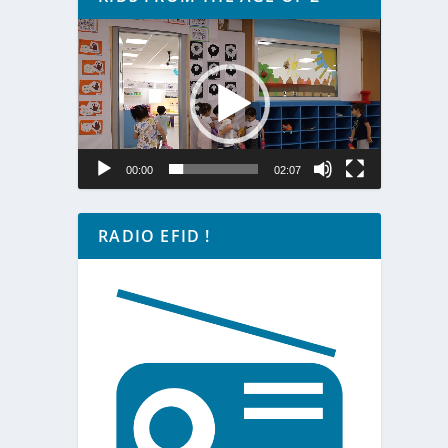
Lecteur
vidéo
00:00
02:07
RADIO EFID !