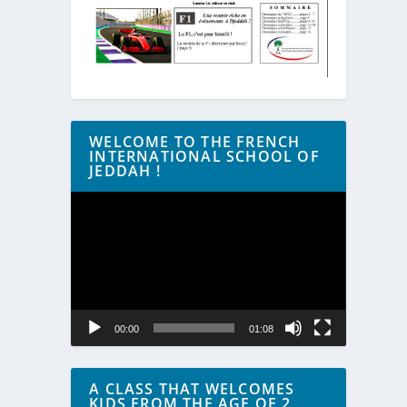
WELCOME TO THE FRENCH
INTERNATIONAL SCHOOL OF
JEDDAH !
Lecteur
vidéo
00:00
01:08
A CLASS THAT WELCOMES
KIDS FROM THE AGE OF 2