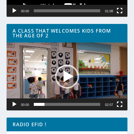
00:00
01:08
A CLASS THAT WELCOMES KIDS FROM
THE AGE OF 2
Lecteur
vidéo
00:00
02:07
RADIO EFID !