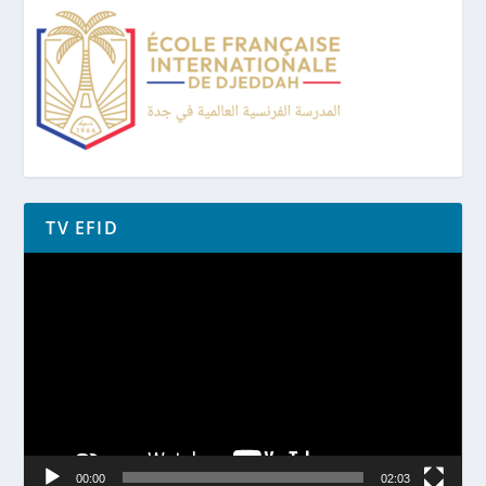
TV EFID
Lecteur
vidéo
00:00
02:03