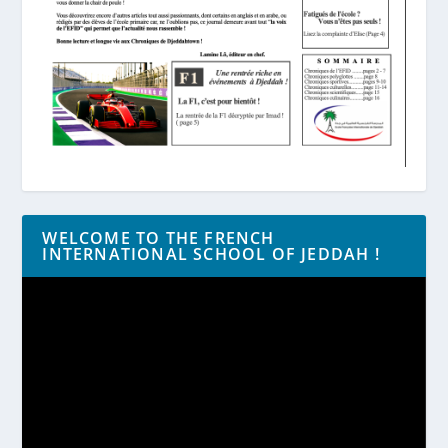
WELCOME TO THE FRENCH
INTERNATIONAL SCHOOL OF JEDDAH !
Lecteur
vidéo