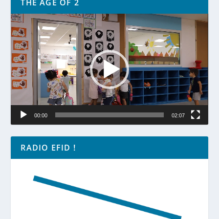
THE AGE OF 2
Lecteur
vidéo
00:00
02:07
RADIO EFID !