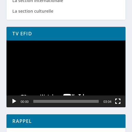
La section internationale
La section culturelle
TV EFID
Lecteur
vidéo
00:00
03:04
RAPPEL