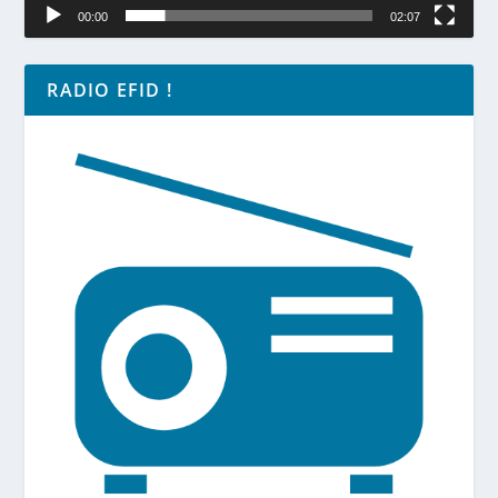
00:00
02:07
RADIO EFID !