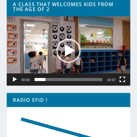
A CLASS THAT WELCOMES KIDS FROM
THE AGE OF 2
Lecteur
vidéo
00:00
02:07
RADIO EFID !