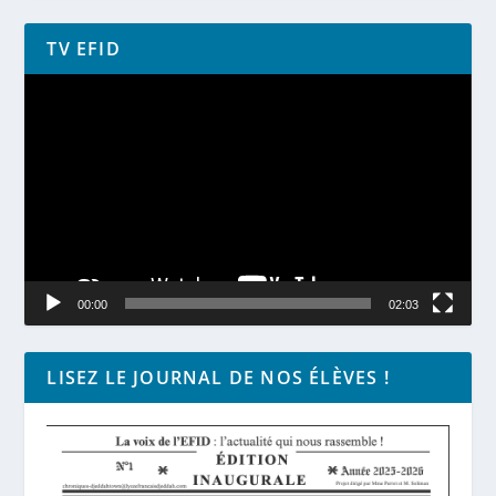
TV EFID
Lecteur
vidéo
00:00
02:03
LISEZ LE JOURNAL DE NOS ÉLÈVES !