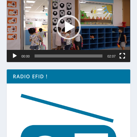
00:00
02:07
RADIO EFID !