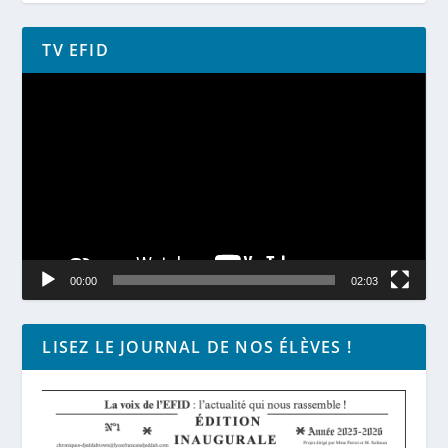
TV EFID
Lecteur
vidéo
00:00
02:03
LISEZ LE JOURNAL DE NOS ÉLÈVES !