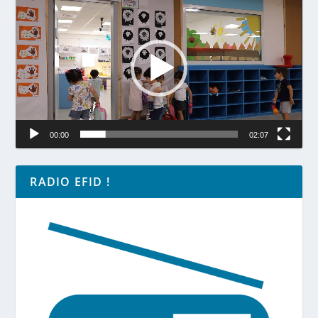
vidéo
00:00
02:07
RADIO EFID !