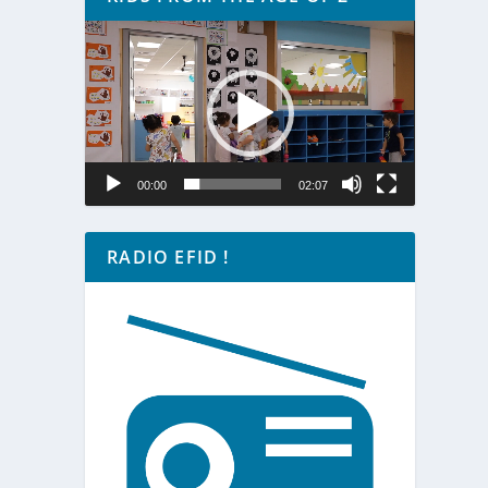
Lecteur
vidéo
00:00
02:07
RADIO EFID !