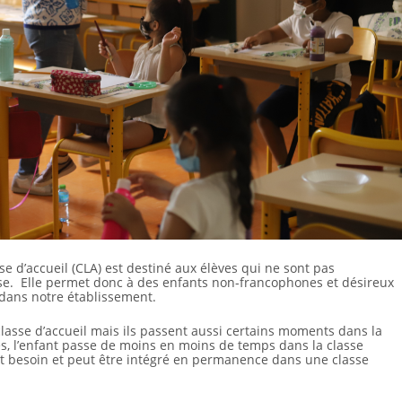
e d’accueil (CLA) est destiné aux élèves qui ne sont pas
aise. Elle permet donc à des enfants non-francophones et désireux
 dans notre établissement.
classe d’accueil mais ils passent aussi certains moments dans la
rès, l’enfant passe de moins en moins de temps dans la classe
ut besoin et peut être intégré en permanence dans une classe