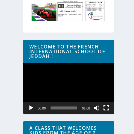
WELCOME TO THE FRENCH
INTERNATIONAL SCHOOL OF
JEDDAH !
Lecteur
vidéo
00:00
01:08
A CLASS THAT WELCOMES
KIDS FROM THE AGE OF 2