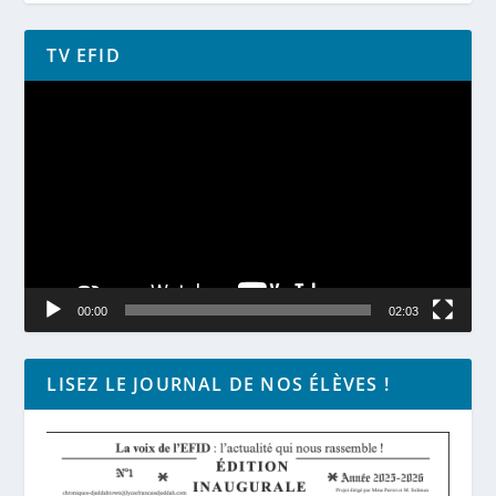
TV EFID
Lecteur
vidéo
00:00
02:03
LISEZ LE JOURNAL DE NOS ÉLÈVES !