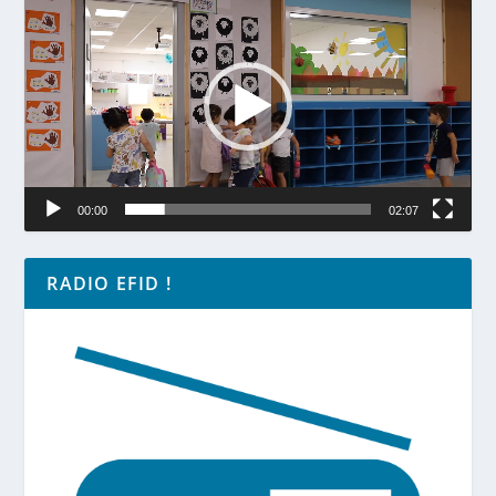
vidéo
00:00
02:07
RADIO EFID !