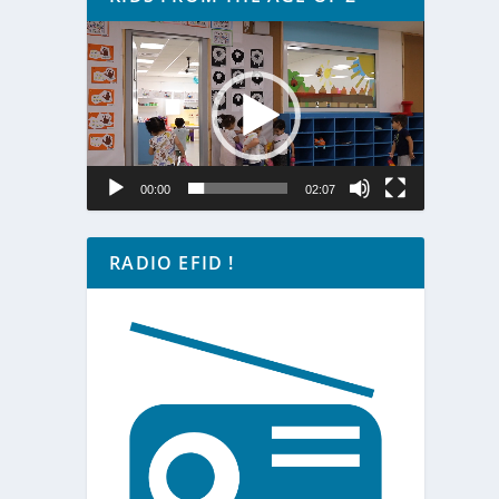
Lecteur
vidéo
00:00
02:07
RADIO EFID !