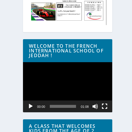
WELCOME TO THE FRENCH
INTERNATIONAL SCHOOL OF
JEDDAH !
Lecteur
vidéo
00:00
01:08
A CLASS THAT WELCOMES
KIDS FROM THE AGE OF 2