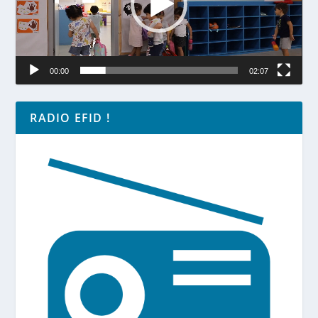
00:00
02:07
RADIO EFID !